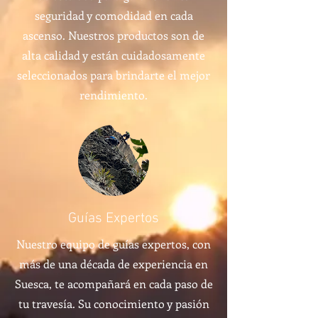
seguridad y comodidad en cada
ascenso. Nuestros productos son de
alta calidad y están cuidadosamente
seleccionados para brindarte el mejor
rendimiento.
Guías Expertos
Nuestro equipo de guías expertos, con
más de una década de experiencia en
Suesca, te acompañará en cada paso de
tu travesía. Su conocimiento y pasión