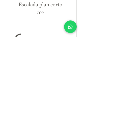
Escalada plan corto
seguridad
COP
Seguro de aventura por la duración
de la actividad
60,0
60,000
Ideal para venir con tu grupo de amigos y
familia, es un plan para grupos de 3
personas en adelante
Buy Now
Escalada fácil en rutas escuela