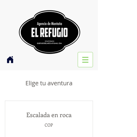
Elige tu aventura
Escalada en roca
COP